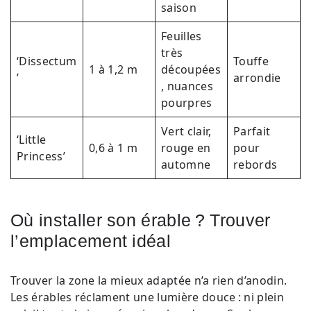
saison
Feuilles
très
‘Dissectum
Touffe
1 à 1,2 m
découpées
’
arrondie
, nuances
pourpres
Vert clair,
Parfait
‘Little
0,6 à 1 m
rouge en
pour
Princess’
automne
rebords
Où installer son érable ? Trouver
l’emplacement idéal
Trouver la zone la mieux adaptée n’a rien d’anodin.
Les érables réclament une lumière douce : ni plein