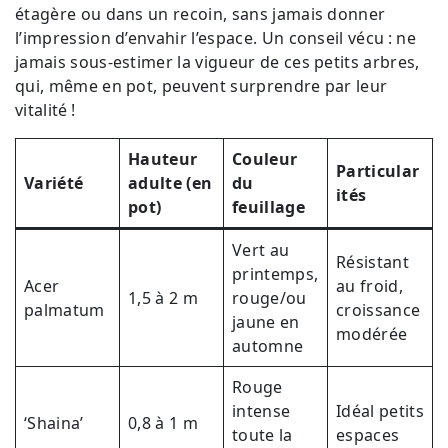
étagère ou dans un recoin, sans jamais donner
l’impression d’envahir l’espace. Un conseil vécu : ne
jamais sous-estimer la vigueur de ces petits arbres,
qui, même en pot, peuvent surprendre par leur
vitalité !
Hauteur
Couleur
Particular
Variété
adulte (en
du
ités
pot)
feuillage
Vert au
Résistant
printemps,
Acer
au froid,
1,5 à 2 m
rouge/ou
palmatum
croissance
jaune en
modérée
automne
Rouge
intense
Idéal petits
‘Shaina’
0,8 à 1 m
toute la
espaces