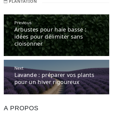
PLANTATION
Navigation
Previous
de
Arbustes pour haie basse :
Previous
l’article
post:
idées pour délimiter sans
cloisonner
Next
Lavande : préparer vos plants
Next
post:
pour un hiver rigoureux
A PROPOS