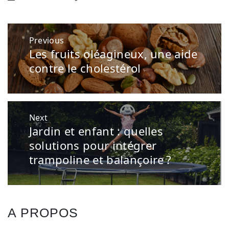
Navigation
Previous
de
Les fruits oléagineux, une aide
Previous
l’article
post:
contre le cholestérol
Next
Jardin et enfant : quelles
Next
post:
solutions pour intégrer
trampoline et balançoire ?
A PROPOS