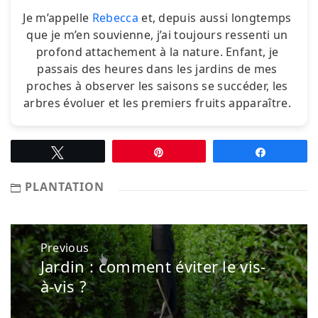
Je m’appelle
Rebecca
et, depuis aussi longtemps
que je m’en souvienne, j’ai toujours ressenti un
profond attachement à la nature. Enfant, je
passais des heures dans les jardins de mes
proches à observer les saisons se succéder, les
arbres évoluer et les premiers fruits apparaître.
Tweetez
Épingle
Partagez
PLANTATION
Navigation
Previous
de
Jardin : comment éviter le vis-
Previous
l’article
post:
à-vis ?