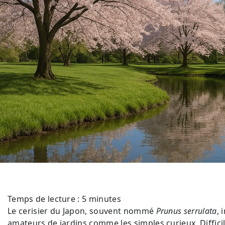
Temps de lecture :
5
minutes
Le cerisier du Japon, souvent nommé
Prunus serrulata
, 
amateurs de jardins comme les simples curieux. Difficil