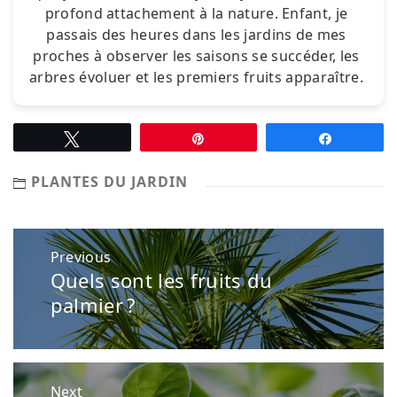
profond attachement à la nature. Enfant, je
passais des heures dans les jardins de mes
proches à observer les saisons se succéder, les
arbres évoluer et les premiers fruits apparaître.
Tweetez
Épingle
Partagez
PLANTES DU JARDIN
Navigation
Previous
de
Quels sont les fruits du
Previous
l’article
post:
palmier ?
Next