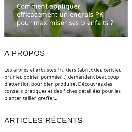
Comment appliquer
Next
post:
efficacement un engrais PK
pour maximiser ses bienfaits ?
A PROPOS
Les arbres et arbustes fruitiers (abricotier, cerisier,
prunier, poirier, pommier…) demandent beaucoup
d'attention pour bien produire. Découvrez des
conseils pratiques et des fiches détaillées pour les
planter, tailler, greffer…
ARTICLES RÉCENTS